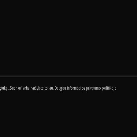
L ARAS FREESTYLE CLIP
ygtuką „Sutinku" arba naršykite toliau. Daugiau informacijos
privatumo politikoje.