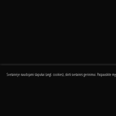
RED BUL
Svetainėje naudojami slapukai (angl. cookies), skirti svetainės gerinimui. Paspauskite m