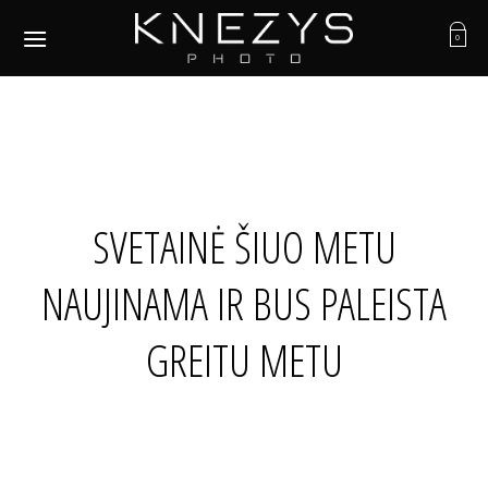
Skip
to
0
content
SVETAINĖ ŠIUO METU
NAUJINAMA IR BUS PALEISTA
GREITU METU