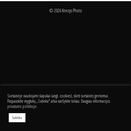
© 2026 Knezys Photo
Svetainėje naudojami slapukai (angl. cookies), skirti svetainės gerinimui.
Paspauskite mygtuką „Sutinku" arba naršykite toliau. Daugiau informacijos
privatumo politikoje.
Sutinku